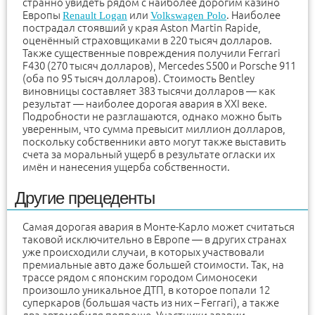
странно увидеть рядом с наиболее дорогим казино
Европы
или
. Наиболее
Renault Logan
Volkswagen Polo
пострадал стоявший у края Aston Martin Rapide,
оценённый страховщиками в 220 тысяч долларов.
Также существенные повреждения получили Ferrari
F430 (270 тысяч долларов), Mercedes S500 и Porsche 911
(оба по 95 тысяч долларов). Стоимость Bentley
виновницы составляет 383 тысячи долларов — как
результат — наиболее дорогая авария в XXI веке.
Подробности не разглашаются, однако можно быть
уверенным, что сумма превысит миллион долларов,
поскольку собственники авто могут также выставить
счета за моральный ущерб в результате огласки их
имён и нанесения ущерба собственности.
Другие прецеденты
Самая дорогая авария в Монте-Карло может считаться
таковой исключительно в Европе — в других странах
уже происходили случаи, в которых участвовали
премиальные авто даже большей стоимости. Так, на
трассе рядом с японским городом Симоносеки
произошло уникальное ДТП, в которое попали 12
суперкаров (большая часть из них – Ferrari), а также