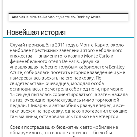
Авария в Монте-Карло с участием Bentley Azure
Новейшая история
Случай произошёл в 2011 году в Монте-Карло, около
наиболее престижных заведений этого небольшого
княжества — знаменитого казино Monte Carlo и
фешенебельного отеля De Paris. Девушка,
управлявшая небесно-голубым кабриолетом Bentley
Azure, собиралась посетить игорное заведение и уже
намеревалась въехать на его парковку. По
свидетельствам очевидцев, молодая особа
остановилась, посмотрела себе под ноги, примерно
15 секунд пыталась сориентироваться, а затем нажала
на газ, очевидно промахнувшись мимо тормозной
педали. Шикарный автомобиль рванул вперёд и всё-
таки въехал на парковку, однако протаранил стоящие
там машины, остановившись только на четвёртой.
Среди пострадавших бюджетных автомобилей не
обнаружилось, что вполне логично — было бы