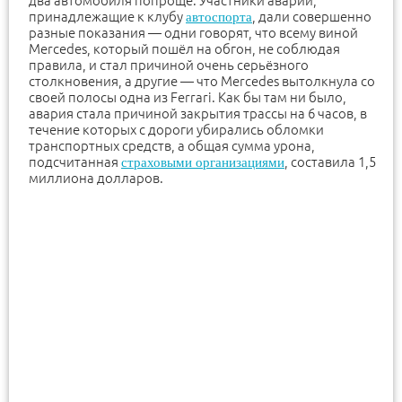
два автомобиля попроще. Участники аварии,
принадлежащие к клубу
, дали совершенно
автоспорта
разные показания — одни говорят, что всему виной
Mercedes, который пошёл на обгон, не соблюдая
правила, и стал причиной очень серьёзного
столкновения, а другие — что Mercedes вытолкнула со
своей полосы одна из Ferrari. Как бы там ни было,
авария стала причиной закрытия трассы на 6 часов, в
течение которых с дороги убирались обломки
транспортных средств, а общая сумма урона,
подсчитанная
, составила 1,5
страховыми организациями
миллиона долларов.