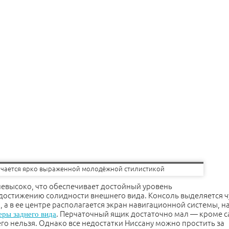
личается ярко выраженной молодёжной стилистикой
невысоко, что обеспечивает достойный уровень
достижению солидности внешнего вида. Консоль выделяется ч
а в ее центре располагается экран навигационной системы, н
. Перчаточный ящик достаточно мал — кроме 
еры заднего вида
го нельзя. Однако все недостатки Ниссану можно простить за