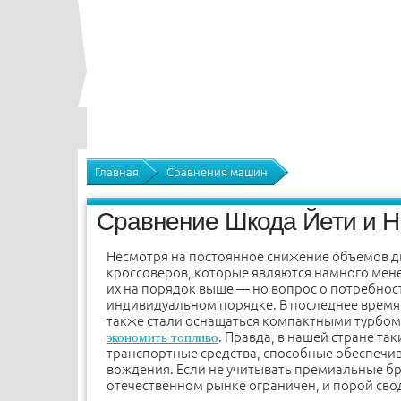
Главная
Сравнения машин
Сравнение Шкода Йети и Н
Несмотря на постоянное снижение объемов дв
кроссоверов, которые являются намного ме
их на порядок выше — но вопрос о потребнос
индивидуальном порядке. В последнее время
также стали оснащаться компактными турбо
. Правда, в нашей стране т
экономить топливо
транспортные средства, способные обеспечив
вождения. Если не учитывать премиальные бр
отечественном рынке ограничен, и порой своди