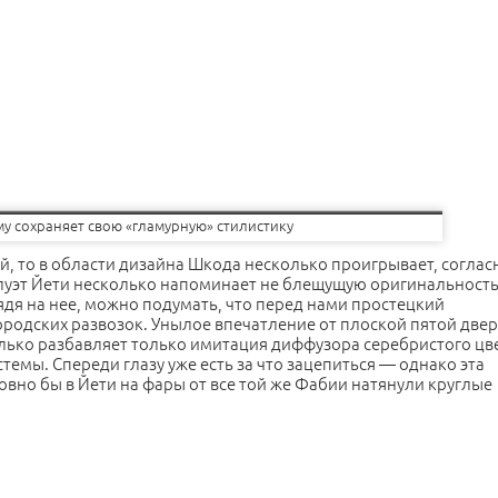
му сохраняет свою «гламурную» стилистику
, то в области дизайна Шкода несколько проигрывает, соглас
уэт Йети несколько напоминает не блещущую оригинальност
ядя на нее, можно подумать, что перед нами простецкий
родских развозок. Унылое впечатление от плоской пятой две
ько разбавляет только имитация диффузора серебристого цве
емы. Спереди глазу уже есть за что зацепиться — однако эта
вно бы в Йети на фары от все той же Фабии натянули круглые