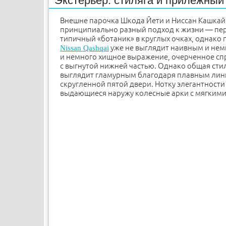
Экстерьер: стиляга и прилежный
Внешне парочка Шкода Йети и Ниссан Кашкай
принципиально разный подход к жизни — пере
типичный «ботаник» в круглых очках, однако 
уже не выглядит наивным и немн
Nissan Qashqai
и немного хищное выражение, очерченное с
с выгнутой нижней частью. Однако общая ст
выглядит гламурным благодаря плавным лини
скругленной пятой двери. Нотку элегантнос
выдающиеся наружу колесные арки с мягкими