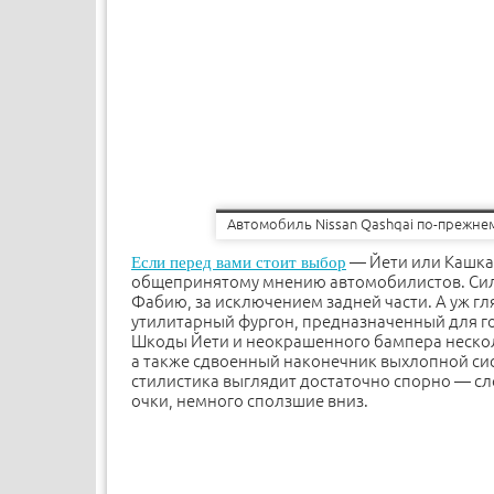
Автомобиль Nissan Qashqai по-прежне
— Йети или Кашкай
Если перед вами стоит выбор
общепринятому мнению автомобилистов. Сил
Фабию, за исключением задней части. А уж гл
утилитарный фургон, предназначенный для го
Шкоды Йети и неокрашенного бампера нескол
а также сдвоенный наконечник выхлопной сист
стилистика выглядит достаточно спорно — сло
очки, немного сползшие вниз.