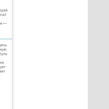
торая
игал
не —
здесь
нную
руль
ана
дует
ает