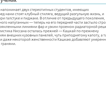
 ученик
 напоминает двух стереотипных студентов, имеющих
д нами стоят клубный стиляга, ведущий разгульную жизнь, и
при галстуке и пиджаке. В отличие от предыдущего поколения,
ого напуганным — теперь на его передней части застыло стро
прямленными линиями фар и узким проемом радиаторной реш
илистика Ниссана осталась прежней — Кашкай по-прежнему
ям внешних кузовных панелей, чуть приподнятому капоту, а т
ти и даже некоторой женственности Кашкаю добавляют умеренн
 гранями.