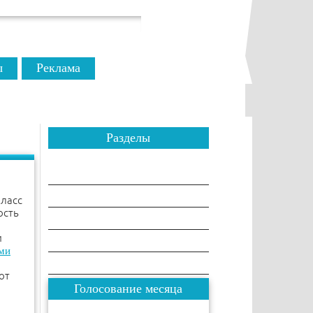
ы
Реклама
Разделы
Сравнения
Рейтинги
класс
ость
Товары
и
Разное
ми
Комплектации
от
Голосование месяца