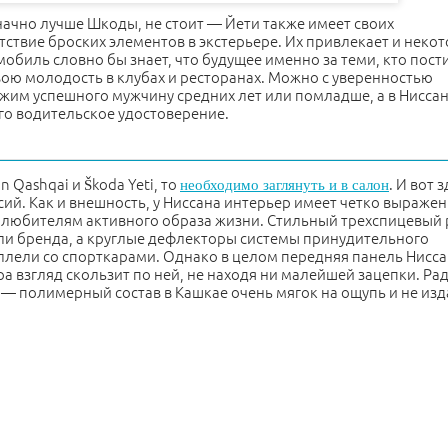
начно лучше Шкоды, не стоит — Йети также имеет своих
ствие броских элементов в экстерьере. Их привлекает и неко
обиль словно бы знает, что будущее именно за теми, кто пост
вою молодость в клубах и ресторанах. Можно с уверенностью
им успешного мужчину средних лет или помладше, а в Нисса
го водительское удостоверение.
 Qashqai и Škoda Yeti, то
. И вот 
необходимо заглянуть и в салон
сий. Как и внешность, у Ниссана интерьер имеет четко выраже
 любителям активного образа жизни. Стильный трехспицевый 
и бренда, а круглые дефлекторы системы принудительного
ллели со спорткарами. Однако в целом передняя панель Нисс
 взгляд скользит по ней, не находя ни малейшей зацепки. Ра
— полимерный состав в Кашкае очень мягок на ощупь и не изд