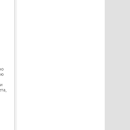
но
ью
ри
та,