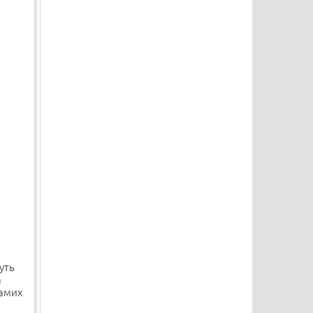
уть
а
самих