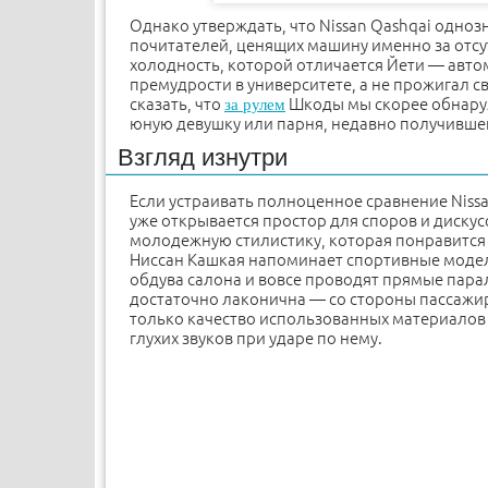
Однако утверждать, что Nissan Qashqai одноз
почитателей, ценящих машину именно за отсут
холодность, которой отличается Йети — автом
премудрости в университете, а не прожигал с
сказать, что
Шкоды мы скорее обнаруж
за рулем
юную девушку или парня, недавно получивше
Взгляд изнутри
Если устраивать полноценное сравнение Nissan
уже открывается простор для споров и дискус
молодежную стилистику, которая понравится
Ниссан Кашкая напоминает спортивные модел
обдува салона и вовсе проводят прямые пара
достаточно лаконична — со стороны пассажира
только качество использованных материалов 
глухих звуков при ударе по нему.