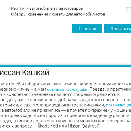
Рейтинги автомобилей и автотоваров
Обзоры, сравнения и советы для автомобилистов
Главная
Контакт
иссан Кашкай
игателей и габаритов машин, в мире набирает популярность 
нее экономичными, чем
. Правда, и практичн
обычные легковушки
тях конкретного человека является спорным и решается в
 вездесущая экономичность добралась и до кроссоверов — он
моторами, а еще моноприводными трансмиссиями,
позволяющи
акие автомобили не прижились — в почете по-прежнему мощные
ать превосходство на дорогах и приносить владельцу радость 
енды, то выбор достаточно крупных и мощных кроссоверов на
тся к вопросу — Škoda Yeti или Nissan Qashqai?