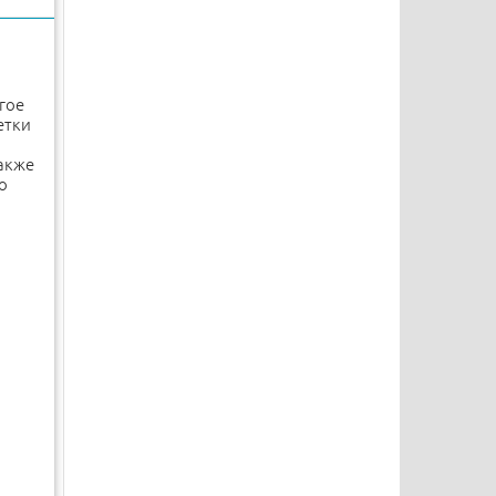
гое
етки
акже
о