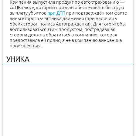
Компания выпустила продукт по автострахованию —
«#ЦВплюс», который призван обеспечивать быструю
выплату убытков
при ДТП
при подтверждённом факте
вины второго участника движения (при наличии у
обеих сторон полиса Автогражданка). Для того чтобы
воспользоваться этим продуктом, пострадавшая
сторона должна обратиться в компанию, которая
предоставила ей полис, а не в компанию виновника
происшествия.
УНИКА