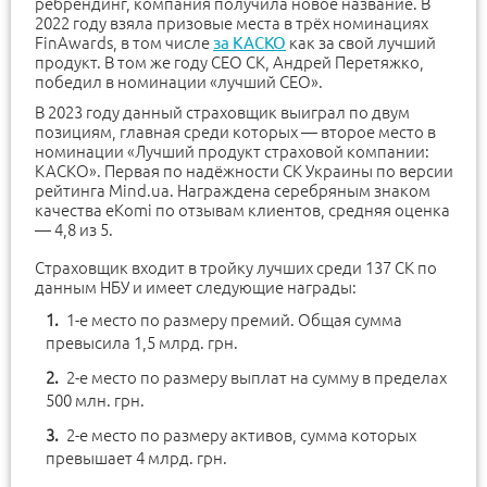
ребрендинг, компания получила новое название. В
2022 году взяла призовые места в трёх номинациях
FinAwards, в том числе
за КАСКО
как за свой лучший
продукт. В том же году СЕО СК, Андрей Перетяжко,
победил в номинации «лучший СЕО».
В 2023 году данный страховщик выиграл по двум
позициям, главная среди которых — второе место в
номинации «Лучший продукт страховой компании:
КАСКО». Первая по надёжности СК Украины по версии
рейтинга Mind.ua. Награждена серебряным знаком
качества eKomi по отзывам клиентов, средняя оценка
— 4,8 из 5.
Страховщик входит в тройку лучших среди 137 СК по
данным НБУ и имеет следующие награды:
1-е место по размеру премий. Общая сумма
превысила 1,5 млрд. грн.
2-е место по размеру выплат на сумму в пределах
500 млн. грн.
2-е место по размеру активов, сумма которых
превышает 4 млрд. грн.