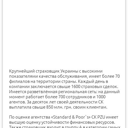
Крупнейший страховщик Украины с высокими
показателями качества обслуживания, имеет более 70
филиалов на территории страны. Каждый день в
компании заключается свыше 1600 страховых сделок.
Имеется разветвлённая региональная сеть: на данный
момент работает более 700 сотрудников и 1000
агентов. За десяток лет своей деятельности СК
выплатила свыше 850 млн. грн. своим клиентам.
По оценке агентства «Standard & Poor`s» СК PZU имеет
высшую оценку устойчивости финансовых ресурсов.
Также страховщик входит в группу А в категории самых