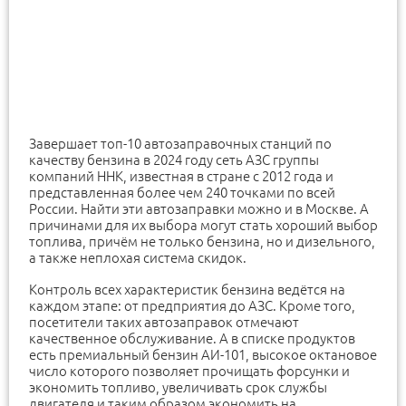
Завершает топ-10 автозаправочных станций по
качеству бензина в 2024 году сеть АЗС группы
компаний ННК, известная в стране с 2012 года и
представленная более чем 240 точками по всей
России. Найти эти автозаправки можно и в Москве. А
причинами для их выбора могут стать хороший выбор
топлива, причём не только бензина, но и дизельного,
а также неплохая система скидок.
Контроль всех характеристик бензина ведётся на
каждом этапе: от предприятия до АЗС. Кроме того,
посетители таких автозаправок отмечают
качественное обслуживание. А в списке продуктов
есть премиальный бензин АИ-101, высокое октановое
число которого позволяет прочищать форсунки и
экономить топливо, увеличивать срок службы
двигателя и таким образом экономить на