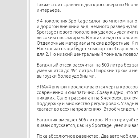
Также стоит сравнить два кроссовера из Япо
интерьера.
У 4 поколения Sportage салон во многом нап
и дорогой внешний вид, немного развернутая
Sportage нового поколения удалось увеличит
высоким пассажирам. В ногах и над головой
Отделочные материалы также добротные. К 
Насколько сзади будет комфортно 3 взрослы
для 2. Но низкий центральный тоннель позво
Багажный отсек рассчитан на 503 литра без з
уменьшится до 491 литра. Широкий трюм и не
выгрузки более удобными.
У RAV4 внутри прослеживаются черты кроссове
современно и симпатично. Сразу видно, что 
никаких. Салон рассчитан на 5 человек, вкл
поддержку и множество регулировок. У задне
хватает во всех направлениях. Втроём сидет
Багажник вмещает 506 литров. И это при учё
диван опускается, как и у Sportage, увеличива
Пока абсолютное равенство. Два автомобиля 