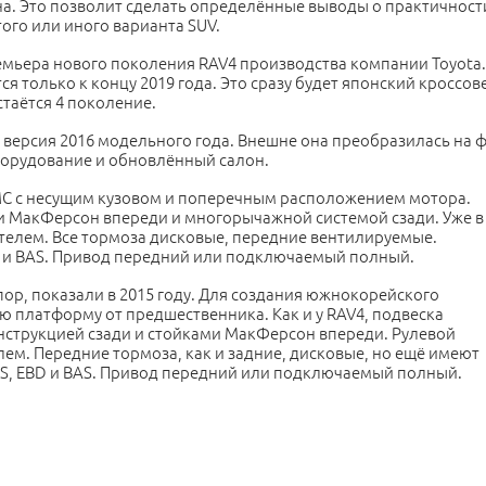
а. Это позволит сделать определённые выводы о практичност
ого или иного варианта SUV.
ремьера нового поколения RAV4 производства компании Toyota.
я только к концу 2019 года. Это сразу будет японский кроссов
таётся 4 поколение.
 версия 2016 модельного года. Внешне она преобразилась на 
борудование и обновлённый салон.
 MC с несущим кузовом и поперечным расположением мотора.
и МакФерсон впереди и многорычажной системой сзади. Уже в
ителем. Все тормоза дисковые, передние вентилируемые.
 и BAS. Привод передний или подключаемый полный.
 пор, показали в 2015 году. Для создания южнокорейского
 платформу от предшественника. Как и у RAV4, подвеска
струкцией сзади и стойками МакФерсон впереди. Рулевой
м. Передние тормоза, как и задние, дисковые, но ещё имеют
S, EBD и BAS. Привод передний или подключаемый полный.