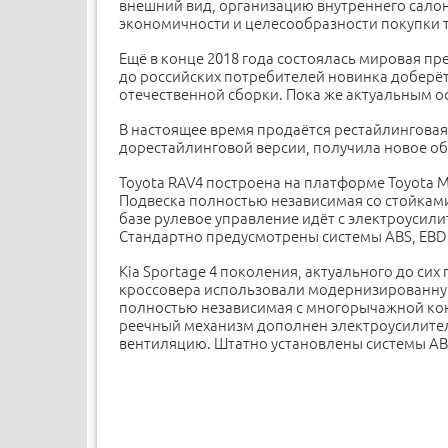
внешний вид, организацию внутреннего салон
экономичности и целесообразности покупки т
Ещё в конце 2018 года состоялась мировая п
до российских потребителей новинка доберётс
отечественной сборки. Пока же актуальным ос
В настоящее время продаётся рестайлинговая
дорестайлинговой версии, получила новое о
Toyota RAV4 построена на платформе Toyota
Подвеска полностью независимая со стойкам
базе рулевое управление идёт с электроусил
Стандартно предусмотрены системы ABS, EBD
Kia Sportage 4 поколения, актуального до сих
кроссовера использовали модернизированную
полностью независимая с многорычажной кон
реечный механизм дополнен электроусилителе
вентиляцию. Штатно установлены системы AB