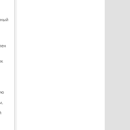
ьный
пен
ик
ую
м.
й