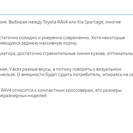
рия. Выбирая между Toyota RAV4 или Kia Sportage, многие
статочно солидно и умеренно современно. Хотя некоторые
ляющуюся заднюю массивную корму.
иатора, достаточно стремительные линии кузова, оптимальн
ая. У всех разные вкусы, а потому говорить о визуальном
нельзя. О внешности будет судить потребитель, опираясь на с
я RAV4 относится к компактным кроссоверам, его размеры
днеразмерных моделей: