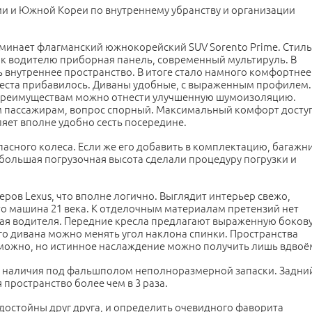
нии и Южной Кореи по внутреннему убранству и организации
оминает флагманский южнокорейский SUV Sorento Prime. Стил
 к водителю приборная панель, современный мультируль. В
ь внутреннее пространство. В итоге стало намного комфортнее
 места прибавилось. Диваны удобные, с выраженным профилем.
преимуществам можно отнести улучшенную шумоизоляцию.
м пассажирам, вопрос спорный. Максимальный комфорт досту
ляет вполне удобно сесть посередине.
апасного колеса. Если же его добавить в комплектацию, багажн
большая погрузочная высота сделали процедуру погрузки и
ров Lexus, что вполне логично. Выглядит интерьер свежо,
это машина 21 века. К отделочным материалам претензий нет
ючая водителя. Передние кресла предлагают выраженную боков
го дивана можно менять угол наклона спинки. Пространства
ь можно, но истинное наслаждение можно получить лишь вдвоё
те наличия под фальшполом неполноразмерной запаски. Задни
я пространство более чем в 3 раза.
достойны друг друга, и определить очевидного фаворита