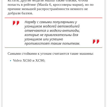
Кстати, другие модели Mazda также близки, чтобы
попасть в рейтинг (Mazda 6, кроссоверы марки), но по
причине меньшей распространённости немного не
добрали баллов.
Наряду с самыми популярными у
угонщиков моделей автомобилей
отмечаются и модели-антиподы,
которые не привлекательны для
угонщиков или успешно
противостоят таким попыткам.
Самыми стойкими к угонам считаются такие машины:
Volvo XC60 и XC90;