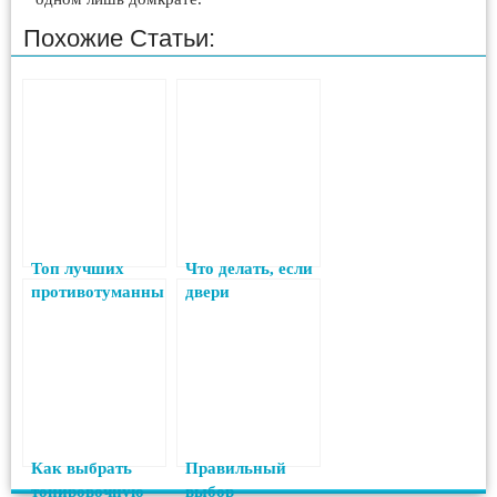
Похожие Статьи:
Топ лучших
Что делать, если
противотуманных
двери
фар для
автомобиля
автомобиля 2024
примерзают
года
зимой
Как выбрать
Правильный
тонировочную
выбор