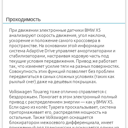
Проходимость
При движении электронные датчики BMW X5
анализируют скорость движения, угол наклона,
ускорение и положение самого кроссовера в
пространстве. На основании этой информации
система Adaptive Drive управляет амортизаторами и
стабилизаторами, настраивая ходовую часть под
текущие условия передвижения. Привод же работает
так, что изменяет усилие тяги на разных поверхностях.
Совокупность этих функций позволяет без проблем
передвигаться в самых сложных условиях (таких как
рыхлый снег) даже на дешёвых покрышках.
Volkswagen Touareg тоже отлично справляется с
бездорожьем. Помогает в этом электронный полный
привод с распределением энергии — как у BMW X5.
Если одно из колёс Туарега проскальзывает, система
притормаживает его, распределяя мощность на
остальные. Также Volkswagen оснащается
блокиратором межосевого дифференциала, имеет
пониженный ряд трансмиссии и оснащается одним из