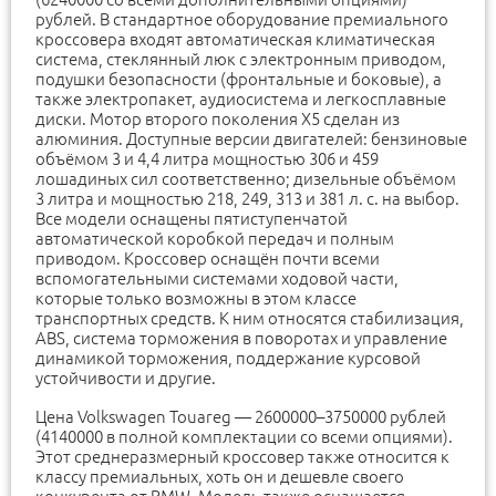
рублей. В стандартное оборудование премиального
кроссовера входят автоматическая климатическая
система, стеклянный люк с электронным приводом,
подушки безопасности (фронтальные и боковые), а
также электропакет, аудиосистема и легкосплавные
диски. Мотор второго поколения X5 сделан из
алюминия. Доступные версии двигателей: бензиновые
объёмом 3 и 4,4 литра мощностью 306 и 459
лошадиных сил соответственно; дизельные объёмом
3 литра и мощностью 218, 249, 313 и 381 л. с. на выбор.
Все модели оснащены пятиступенчатой
автоматической коробкой передач и полным
приводом. Кроссовер оснащён почти всеми
вспомогательными системами ходовой части,
которые только возможны в этом классе
транспортных средств. К ним относятся стабилизация,
ABS, система торможения в поворотах и управление
динамикой торможения, поддержание курсовой
устойчивости и другие.
Цена Volkswagen Touareg — 2600000–3750000 рублей
(4140000 в полной комплектации со всеми опциями).
Этот среднеразмерный кроссовер также относится к
классу премиальных, хоть он и дешевле своего