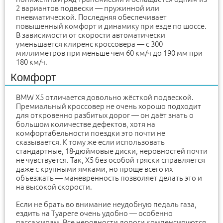
2 вариантов подвески — пружинной или
пневматической. Последняя обеспечивает
повышенный комфорт и динамику при езде по шоссе.
В зависимости от скорости автоматически
уменьшается клиренс кроссовера — с 300
миллиметров при меньше чем 60 км/ч до 190 мм при
180 км/ч.
Комфорт
BMW X5 отличается довольно жёсткой подвеской.
Премиальный кроссовер не очень хорошо подходит
для откровенно разбитых дорог — он даёт знать о
большом количестве дефектов, хотя на
комфортабельности поездки это почти не
сказывается. К тому же если использовать
стандартные, 18-дюймовые диски, неровностей почти
не чувствуется. Так, X5 без особой тряски справляется
даже с крупными ямками, но проще всего их
объезжать — манёвренность позволяет делать это и
на высокой скорости.
Если не брать во внимание неудобную педаль газа,
ездить на Туареге очень удобно — особенно
пассажирам. Все неровности дороги компенсируются