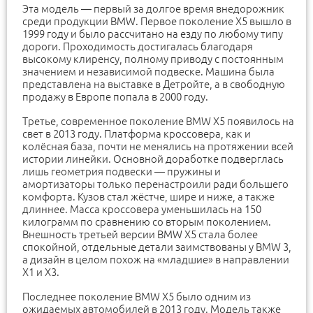
Эта модель — первый за долгое время внедорожник
среди продукции BMW. Первое поколение X5 вышло в
1999 году и было рассчитано на езду по любому типу
дороги. Проходимость достигалась благодаря
высокому клиренсу, полному приводу с постоянным
значением и независимой подвеске. Машина была
представлена на выставке в Детройте, а в свободную
продажу в Европе попала в 2000 году.
Третье, современное поколение BMW X5 появилось на
свет в 2013 году. Платформа кроссовера, как и
колёсная база, почти не менялись на протяжении всей
истории линейки. Основной доработке подверглась
лишь геометрия подвески — пружины и
амортизаторы только перенастроили ради большего
комфорта. Кузов стал жёстче, шире и ниже, а также
длиннее. Масса кроссовера уменьшилась на 150
килограмм по сравнению со вторым поколением.
Внешность третьей версии BMW X5 стала более
спокойной, отдельные детали заимствованы у BMW 3,
а дизайн в целом похож на «младшие» в направлении
X1 и X3.
Последнее поколение BMW X5 было одним из
ожидаемых автомобилей в 2013 году. Модель также