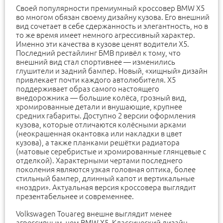
Своей популярности премиумный кроссовер BMW X5
во многом обязан своему дизайну кузова. Его внешний
вид сочетает в себе сдержанность и элегантность, но в
то же время имеет немного агрессивный характер.
Именно эти качества в кузове ценят водители X5.
Последний рестайлинг БМВ привёл к тому, что
внешний вид стал спортивнее — изменились
глушители и задний бампер. Новый, «хищный» дизайн
привлекает почти каждого автолюбителя. X5
поддерживает образ самого настоящего
внедорожника — большие колёса, грозный вид,
хромированные детали и внушающие, крупнее
средних габариты. Доступно 2 версии оформления
кузова, которые отличаются колёсными арками
(неокрашенная окантовка или накладки в цвет
кузова), а также планками решётки радиатора
(матовые серебристые и хромированные глянцевые с
отделкой). Характерными чертами последнего
поколения являются узкая головная оптика, более
стильный бампер, длинный капот и вертикальные
«ноздри». Актуальная версия кроссовера выглядит
презентабельнее и современнее.
Volkswagen Touareg внешне выглядит менее
агрессивным, чем BMW X5. Классический дизайн