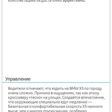
комплектациях V8 достаточно эффективны.
Управление
Водители отмечают, что ездить на BMW X5 по городу
очень сложно. Причина в ощущениях, так как этому
кроссоверу «тесно» на улицах. Создаётся впечатление,
что окружающие специально едут медленно —
безопасная и комфортабельная скорость X5 намного
выше, чем у многих других машин, особенно