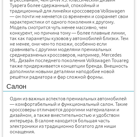
Туарега более сдержанный, спокойный и
традиционный для линейки кроссоверов Volkswagen
— он почти не меняется со временем и сохраняет свои
характеристики от одного поколения к другому.
Модель смотрится чуть менее массивно, чем
конкурент, но причина тому — более плавные линии,
так как параметры кузовов у автомобилей близки. Тем
не менее, они чем-то похожи, особенно если
сравнивать с другими моделями премиальных
среднеразменых кроссоверов, например, Mercedes
ML. Дизайн последнего поколения Volkswagen Touareg
также придерживается концепции бренда. Внешность
дополнили новыми деталями наподобие новой
решётки радиатора и фар сложной формы.
Салон
Один из важных аспектов премиальных автомобилей
— комфортабельный и функциональный салон. Такие
кроссоверы отличаются дорогими материалами и
дизайном, а также вместительностью и удобством
интерьера. В салоне находится большая часть
электроники из традиционно богатого для ниши
оснащения.