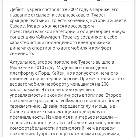
Дебют Туарега состоялся в 2002 году в Париже. Его
название отсылает к средневековью. Туарег —
«рыцарь пустыни», то есть кочевник, который живёт в
Сахаре. Модель является кроссовером
представительской категории и олицетворяет новую
концепцию Volkswagen. Touareg соединяет в себе
характеристики полноценного внедорожника,
динамику спортивного автомобиля и комфорт
семейного.
Актуальное, второе поколение Туарега вышло в
Мюнхене в 2010 году. Модель всё также делит
платформу с Порш Кайен, но корпус стал немного
длиннее и шире первой версии. Примечательно, что
вес автомобиля наоборот уменьшился на 208
килограммов. Это позволило улучшить
управляемость и экономичность в топливе. Второе
поколение кроссовера Volkswagen выглядит более
харизматично. Дизайн передаёт силу и мощь, а в
более дорогих комплектациях подчёркнута
премиальность. Изменился и интерьер модели —
теперь в салоне сочетаются более высокие уровни
комфортабельности и технологий, чем в первом
поколении. Туарег оснащён кожаными сидениями,