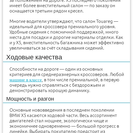
за положением на дороге. X5 последнего поколения
имеет более вместительный салон — по заказу он
оснащается третьим рядом кресел.
Многие водители утверждают, что салон Touareg —
идеальный для кроссовера премиального уровня.
Удобные сидения с поясничной поддержкой, много
места для посадки и дорогие материалы отделки. Как
и у X5, вместительность багажника может эффективно
увеличиваться за счёт складывания сидений.
Ходовые качества
Способности на дороге — один из основных
критериев для среднеразмерных кроссоверов. Любой
, в том числе премиальной, в первую
машине в классе
очередь нужно справляться с бездорожьем и
демонстрировать хорошую динамику.
Мощность и разгон
Основные нововведения в последнем поколении
BMW X5 касаются ходовой части. Весь ассортимент
двигателей стал мощнее, экологически чище и
экономичнее одновременно — большой прогресс в
линейке. Выбирать покупателю предстоит из