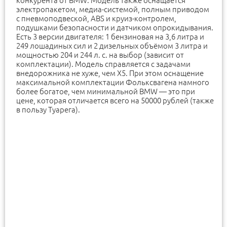
конкурента от BMW. Модель также оснащается
электропакетом, медиа-системой, полным приводом
с пневмоподвеской, ABS и круиз-контролем,
подушками безопасности и датчиком опрокидывания.
Есть 3 версии двигателя: 1 бензиновая на 3,6 литра и
249 лошадиных сил и 2 дизельных объёмом 3 литра и
мощностью 204 и 244 л. с. на выбор (зависит от
комплектации). Модель справляется с задачами
внедорожника не хуже, чем X5. При этом оснащение
максимальной комплектации Фольксвагена намного
более богатое, чем минимальной BMW — это при
цене, которая отличается всего на 50000 рублей (также
в пользу Туарега).