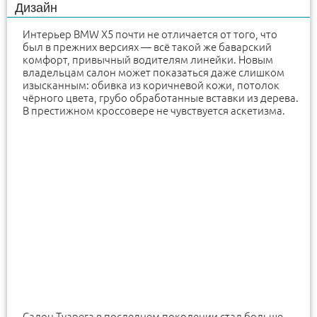
Дизайн
Интерьер BMW X5 почти не отличается от того, что
был в прежних версиях — всё такой же баварский
комфорт, привычный водителям линейки. Новым
владельцам салон может показаться даже слишком
изысканным: обивка из коричневой кожи, потолок
чёрного цвета, грубо обработанные вставки из дерева.
В престижном кроссовере не чувствуется аскетизма.
Салон Туарега в последнем поколении стал больше