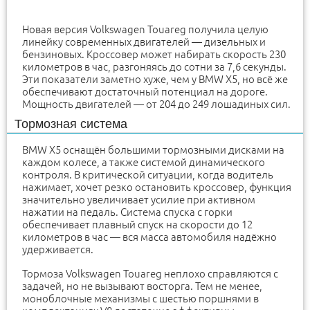
Новая версия Volkswagen Touareg получила целую
линейку современных двигателей — дизельных и
бензиновых. Кроссовер может набирать скорость 230
километров в час, разгоняясь до сотни за 7,6 секунды.
Эти показатели заметно хуже, чем у BMW X5, но всё же
обеспечивают достаточный потенциал на дороге.
Мощность двигателей — от 204 до 249 лошадиных сил.
Тормозная система
BMW X5 оснащён большими тормозными дисками на
каждом колесе, а также системой динамического
контроля. В критической ситуации, когда водитель
нажимает, хочет резко остановить кроссовер, функция
значительно увеличивает усилие при активном
нажатии на педаль. Система спуска с горки
обеспечивает плавный спуск на скорости до 12
километров в час — вся масса автомобиля надёжно
удерживается.
Тормоза Volkswagen Touareg неплохо справляются с
задачей, но не вызывают восторга. Тем не менее,
моноблочные механизмы с шестью поршнями в