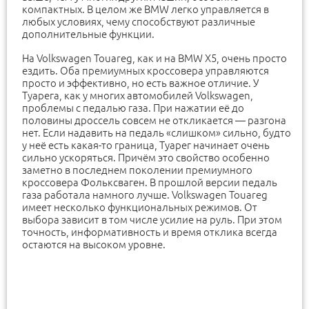
компактных. В целом же BMW легко управляется в
любых условиях, чему способствуют различные
дополнительные функции.
На Volkswagen Touareg, как и на BMW X5, очень просто
ездить. Оба премиумных кроссовера управляются
просто и эффективно, но есть важное отличие. У
Туарега, как у многих автомобилей Volkswagen,
проблемы с педалью газа. При нажатии её до
половины дроссель совсем не откликается — разгона
нет. Если надавить на педаль «слишком» сильно, будто
у неё есть какая-то граница, Туарег начинает очень
сильно ускоряться. Причём это свойство особенно
заметно в последнем поколении премиумного
кроссовера Фольксваген. В прошлой версии педаль
газа работала намного лучше. Volkswagen Touareg
имеет несколько функциональных режимов. От
выбора зависит в том числе усилие на руль. При этом
точность, информативность и время отклика всегда
остаются на высоком уровне.