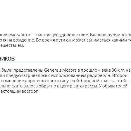
авляемом авто — настоящее удовольствие. Владельцу «умного
емя на вождение. Во время пути он может заниматься какими-т
тешествием.
ников
ыли представлены Generals Motors в прошлом веке 30-х гг. на
дели предусматривалось с использованием радиоволн. Второй
 изменение дороги по прототипу скейтбордной трассы, чтобы
льно скатывалось обратно в центр автотрассы. У обывателей
астоящий восторг.