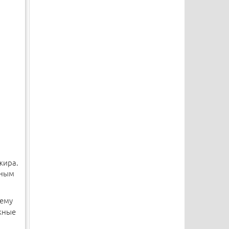
жира.
нным
тему
жные