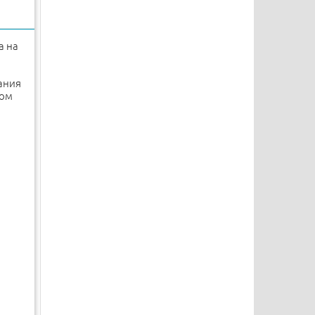
а на
ания
том