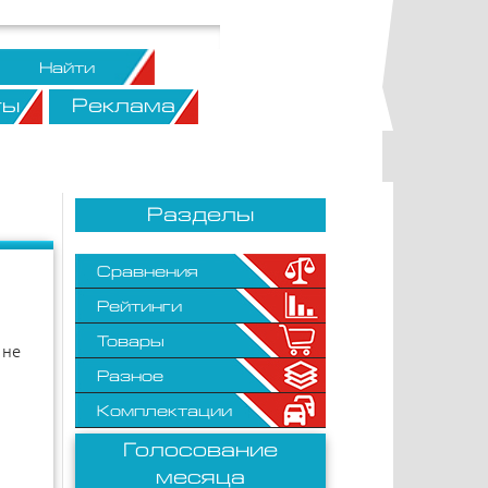
ты
Реклама
Разделы
Сравнения
Рейтинги
Товары
 не
Разное
Комплектации
Голосование
месяца