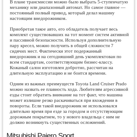
В плане трансмиссии можно было выбрать 5-ступенчатую
механику или диапазонный автомат. Но самое главное —
постоянный полный привод, который делал машину
настоящим внедорожником.
Приобретая такое авто, его обладатель получает весь
комплект существовавших на тот момент систем активной
и пассивной безопасности. Используя дополнительную
пару кресел, можно получить в общей сложности 7
сидячих мест. Фактически этот подержанный
внедорожник и на сегодняшний день укомплектован по
всем стандартам, соответствующим бизнес-классу.
Кожаный салон изготовлен добротно, рассчитан на
длительную эксплуатацию и не боится времени.
Одним из важных преимуществ Toyota Land Cruiser Prado
можно назвать ее плавность хода. Любителям агрессивной
езды стоит обратить внимание на тот факт, что машина
может излишне резко раскачиваться при вхождении в
повороты. Если такой внедорожник не использовался
длительно время при езде за городом и отсутствующим
дорожным покрытием, то у нового владельца с ним не
должно возникнуть существенных осложнений.
Mitsubishi Pajero Sport