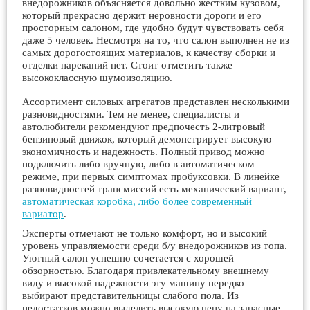
внедорожников объясняется довольно жестким кузовом,
который прекрасно держит неровности дороги и его
просторным салоном, где удобно будут чувствовать себя
даже 5 человек. Несмотря на то, что салон выполнен не из
самых дорогостоящих материалов, к качеству сборки и
отделки нареканий нет. Стоит отметить также
высококлассную шумоизоляцию.
Ассортимент силовых агрегатов представлен несколькими
разновидностями. Тем не менее, специалисты и
автолюбители рекомендуют предпочесть 2-литровый
бензиновый движок, который демонстрирует высокую
экономичность и надежность. Полный привод можно
подключить либо вручную, либо в автоматическом
режиме, при первых симптомах пробуксовки. В линейке
разновидностей трансмиссий есть механический вариант,
автоматическая коробка, либо более современный
вариатор
.
Эксперты отмечают не только комфорт, но и высокий
уровень управляемости среди б/у внедорожников из топа.
Уютный салон успешно сочетается с хорошей
обзорностью. Благодаря привлекательному внешнему
виду и высокой надежности эту машину нередко
выбирают представительницы слабого пола. Из
недостатков можно выделить высокую цену на запасные