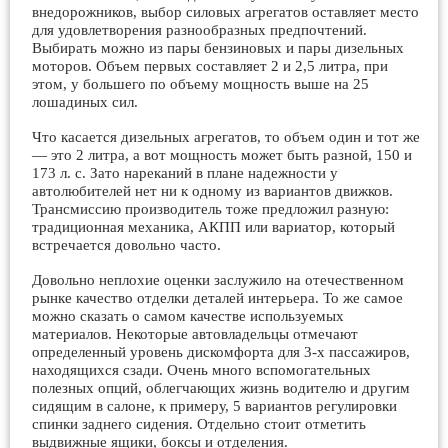
внедорожников, выбор силовых агрегатов оставляет место
для удовлетворения разнообразных предпочтений.
Выбирать можно из пары бензиновых и пары дизельных
моторов. Объем первых составляет 2 и 2,5 литра, при
этом, у большего по объему мощность выше на 25
лошадиных сил.
Что касается дизельных агрегатов, то объем один и тот же
— это 2 литра, а вот мощность может быть разной, 150 и
173 л. с. Зато нареканий в плане надежности у
автолюбителей нет ни к одному из вариантов движков.
Трансмиссию производитель тоже предложил разную:
традиционная механика, АКПП или вариатор, который
встречается довольно часто.
Довольно неплохие оценки заслужило на отечественном
рынке качество отделки деталей интерьера. То же самое
можно сказать о самом качестве используемых
материалов. Некоторые автовладельцы отмечают
определенный уровень дискомфорта для 3-х пассажиров,
находящихся сзади. Очень много вспомогательных
полезных опций, облегчающих жизнь водителю и другим
сидящим в салоне, к примеру, 5 вариантов регулировки
спинки заднего сидения. Отдельно стоит отметить
выдвижные ящики, боксы и отделения.