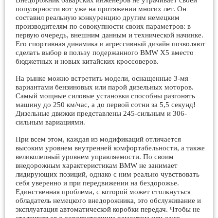
Внедорожник баварских инженеров не утрачивает своей
популярности вот уже на протяжении многих лет. Он
составил реальную конкуренцию другим немецким
производителям по совокупности своих параметров: в
первую очередь, внешним данным и технической начинке.
Его спортивная динамика и агрессивный дизайн позволяют
сделать выбор в пользу подержанного BMW X5 вместо
бюджетных и новых китайских кроссоверов.
На рынке можно встретить модели, оснащенные 3-мя
вариантами бензиновых или парой дизельных моторов.
Самый мощные силовые установки способны разгонять
машину до 250 км/час, а до первой сотни за 5,5 секунд!
Дизельные движки представлены 245-сильным и 306-
сильным вариациями.
При всем этом, каждая из модификаций отличается
высоким уровнем внутренней комфортабельности, а также
великолепный уровнем управляемости. По своим
внедорожным характеристикам BMW не занимает
лидирующих позиций, однако с ним реально чувствовать
себя уверенно и при передвижении на бездорожье.
Единственная проблема, с которой может столкнуться
обладатель немецкого внедорожника, это обслуживание и
эксплуатация автоматической коробки передач. Чтобы не