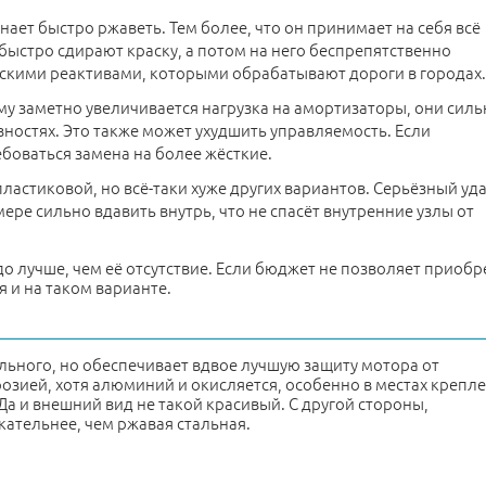
ает быстро ржаветь. Тем более, что он принимает на себя всё
 быстро сдирают краску, а потом на него беспрепятственно
ческими реактивами, которыми обрабатывают дороги в городах.
му заметно увеличивается нагрузка на амортизаторы, они силь
вностях. Это также может ухудшить управляемость. Если
боваться замена на более жёсткие.
пластиковой, но всё-таки хуже других вариантов. Серьёзный уд
ере сильно вдавить внутрь, что не спасёт внутренние узлы от
о лучше, чем её отсутствие. Если бюджет не позволяет приобр
 и на таком варианте.
ьного, но обеспечивает вдвое лучшую защиту мотора от
озией, хотя алюминий и окисляется, особенно в местах крепл
Да и внешний вид не такой красивый. С другой стороны,
ательнее, чем ржавая стальная.