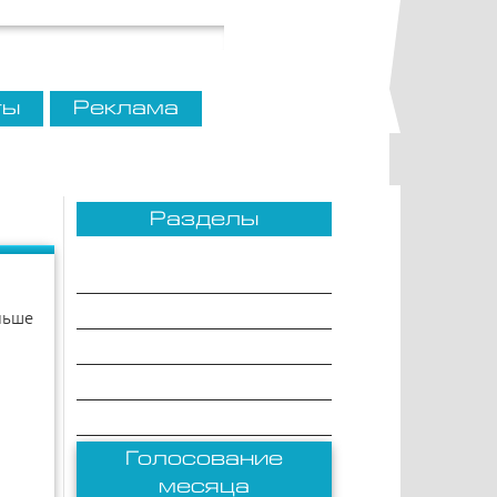
ты
Реклама
Разделы
Сравнения
Рейтинги
льше
Товары
Разное
Комплектации
Голосование
месяца