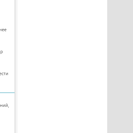
нее
ар
ести
ений,