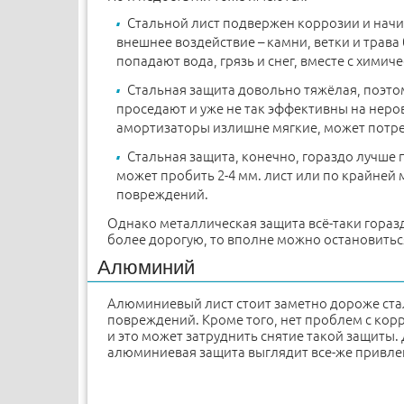
Стальной лист подвержен коррозии и начин
внешнее воздействие – камни, ветки и трава
попадают вода, грязь и снег, вместе с хими
Стальная защита довольно тяжёлая, поэто
проседают и уже не так эффективны на неро
амортизаторы излишне мягкие, может потре
Стальная защита, конечно, гораздо лучше 
может пробить 2-4 мм. лист или по крайней м
повреждений.
Однако металлическая защита всё-таки горазд
более дорогую, то вполне можно остановиться
Алюминий
Алюминиевый лист стоит заметно дороже стал
повреждений. Кроме того, нет проблем с корр
и это может затруднить снятие такой защиты. 
алюминиевая защита выглядит все-же привлек