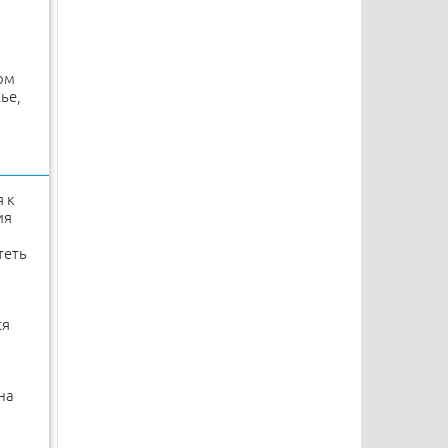
ом
ье,
 к
ия
теть
ся
на