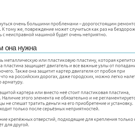
рнуться очень большими проблемами – дорогостоящим ремонт
. К тому же, повреждение может случиться как раз на бездорож
ть с неисправной машиной будет очень неприятно.
ем она нужна
шь металлическую или пластиковую пластину, которая крепится
 пластина защищает двигатель и все важные узлы от попадан
прочего. Также она защитит картер двигателя от пробоя при
 что на российских дорогах, даже городских, можно легко нале
ю арматуру.
ащитой картера или вместо неё стоит пластиковая пластина,
и. Наличие этого элемента не обязательно и не регламентирует
 не спешат тратить деньги на его приобретение и установку.
одит только после серьёзных неприятностей.
ние крепёжных отверстий, подходящие для крепления только 
т для другой.