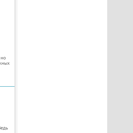
 но
ажных
Ведь