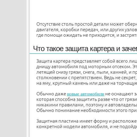
Отсутствие столь простой детали может обе
двигателя, коробки передач, или других узлов
где помощи ожидать не приходится, и застря
Что такое защита картера и зач
Защита картера представляет собой всего ли
днищу автомобиля под моторным отсеком. Эта
летящей снизу грязи, снега, пыли, камней, и 
столкновении с препятствием. Ведь не секрет,
на яму, крупный камень или даже на торчащу
Обычно даже
не оснащают з
новые автомобили
которая способна защитить разве что от гряз
никакими правилами, поэтому и автовладельцы
Обычно понимание необходимости этого прих
Защитная пластина имеет форму и расположе
конкретной модели автомобиля, и не подойдё